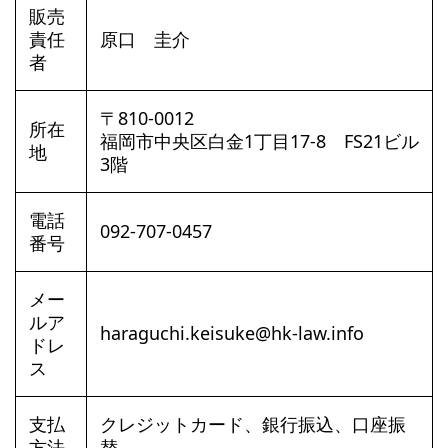
販売
責任
原口 圭介
者
〒810-0012
所在
福岡市中央区白金1丁目17-8 FS21ビル
地
3階
電話
092-707-0457
番号
メー
ルア
haraguchi.keisuke@hk-law.info
ドレ
ス
支払
クレジットカード、銀行振込、口座振
方法
替