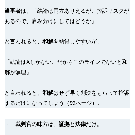
当事者
は、「結論は両方ありえるが、控訴リスクが
あるので、痛み分けにしてはどうか」
と言われると、
和解
を納得しやすいが、
「結論はAしかない。だからこのラインでないと
和
解
が無理」
と言われると、
和解
はせず早く判決をもらって控訴
するだけになってしまう（92ページ）。
・
裁判官
の味方は、
証拠
と
法律
だけ。