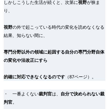
しかしこうした生活が続くと、次第に
視野
が狭ま
り、
視野
の外で起こっている時代の変化を読めなくなる
結果、知らない間に、
専門分野以外の領域に起因する自分の専門分野自体
の変化や法改正にすら
的確に対応できなくなるのです
（87ページ）。
・ 一番よくない
裁判官
は、
自分で決められない裁
判官
。