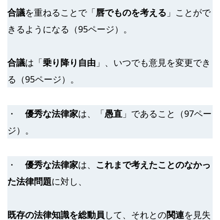
合議
を重ねることで「
唇でものを考える
」ことがで
きるようになる（95ページ）。
合議
は「
乗り降り自由
」、いつでも意見を変更でき
る（95ページ）。
・
優秀な法律家
は、「
愚直
」であること（97ペー
ジ）。
・
優秀な法律家
は、
これまで考えたことのなかっ
た法律問題
に対し、
既存の法律知識を総動員
して、それとの
関連
を見失