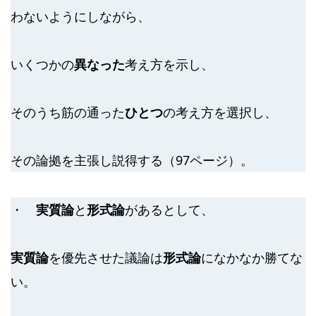
わないようにしながら、
いくつかの
異なった
考え方を示し、
そのうち筋の通った
ひとつ
の考え方を選択し、
その論拠を主張し説得する（97ページ）。
・
実質論
と
形式論
があるとして、
実質論
を優先させた議論は
形式論
になかなか勝てな
い。