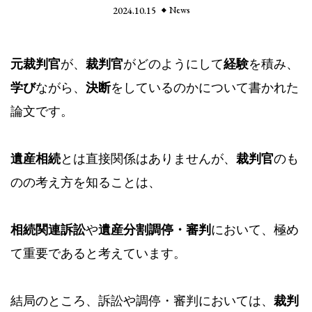
2024.10.15
News
元裁判官
が、
裁判官
がどのようにして
経験
を積み、
学び
ながら、
決断
をしているのかについて書かれた
論文です。
遺産相続
とは直接関係はありませんが、
裁判官
のも
のの考え方を知ることは、
相続関連訴訟
や
遺産分割調停・審判
において、極め
て重要であると考えています。
結局のところ、訴訟や調停・審判においては、
裁判