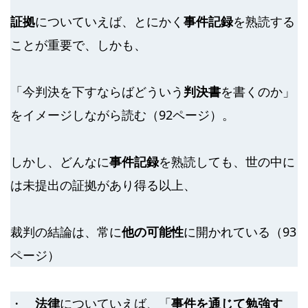
証拠
についていえば、とにかく
事件記録
を熟読する
ことが重要で、しかも、
「今判決を下すならばどういう
判決書
を書くのか」
をイメージしながら読む（92ページ）。
しかし、どんなに
事件記録
を熟読しても、世の中に
は未提出の証拠があり得る以上、
裁判の結論は、常に
他の可能性
に開かれている（93
ページ）
・
法律
についていえば、「
事件を通じて勉強す