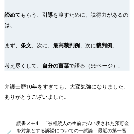
諦めて
もらう、
引導
を渡すために、説得力があるの
は、
まず、
条文
、次に、
最高裁判例
、次に
裁判例
。
考え尽くして、
自分の言葉
で語る（99ページ）。
弁護士歴10年をすぎても、大変勉強になりました。
ありがとうございました。
読書メモ4 「被相続人の生前に払い戻された預貯金
を対象とする訴訟についての一試論―最近の第一審