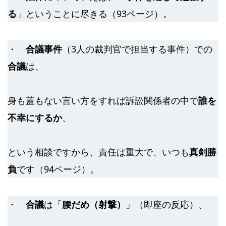
る
」ということに尽きる（93ページ）。
・
合議事件
（3人の裁判官で担当する事件）での
合議
は、
身も蓋もない言い方をすれば訴訟関係者の中で
誰を
不幸にするか
、
という相談ですから、責任は重大で、いつも
真剣勝
負
です（94ページ）。
・
合議
は「
腰だめ（射撃）
」（即座の反応）、