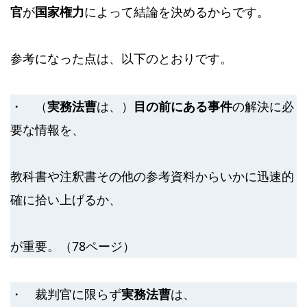
官
が
国家権力
によって結論を決めるからです。
参考になった点は、以下のとおりです。
・ （
実務法曹
は、）
目の前にある事件
の解決に必
要な情報を、
教科書や注釈書その他の参考資料からいかに迅速的
確に拾い上げるか、
が重要。（78ページ）
・ 裁判官に限らず
実務法曹
は、