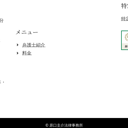
特
】
特
分
メニュー
さ
弁護士紹介
料金
本・
© 原口圭介法律事務所