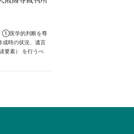
大阪高等裁判所
、 ①医学的判断を尊
作成時の状況、遺言
諸要素） を行うべ